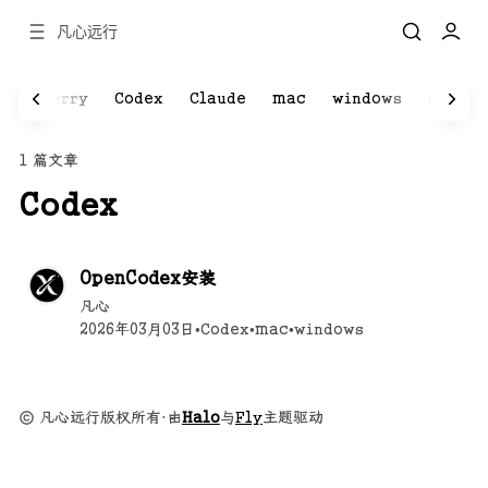
凡心远行
S
Cherry
Codex
Claude
mac
windows
cc-swi
1 篇文章
Codex
OpenCodex安装
凡心
2026年03月03日
•
Codex
•
mac
•
windows
凡心远行版权所有
·
由
Halo
与
Fly
主题驱动