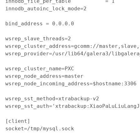
innodb_file_per_table           = 1

innodb_autoinc_lock_mode=2

bind_address = 0.0.0.0

wsrep_slave_threads=2

wsrep_cluster_address=gcomm://master,slave,
wsrep_provider=/usr/lib64/galera3/libgalera
wsrep_cluster_name=PXC

wsrep_node_address=master

wsrep_node_incoming_address=$hostname:3306

wsrep_sst_method=xtrabackup-v2

wsrep_sst_auth='xtrabackup:XiaoPaLuLiuLa
[client]

socket=/tmp/mysql.sock
