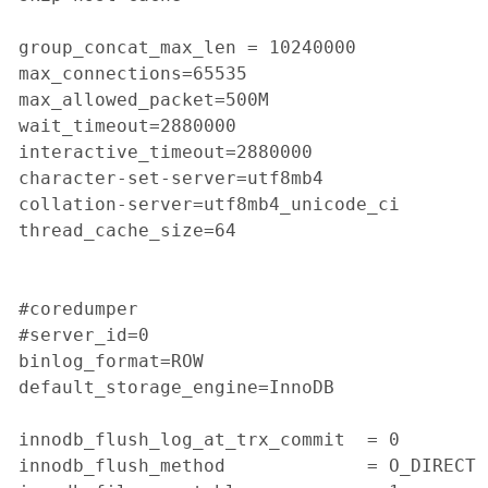
group_concat_max_len = 10240000

max_connections=65535

max_allowed_packet=500M

wait_timeout=2880000

interactive_timeout=2880000

character-set-server=utf8mb4

collation-server=utf8mb4_unicode_ci

thread_cache_size=64

#coredumper

#server_id=0

binlog_format=ROW

default_storage_engine=InnoDB

innodb_flush_log_at_trx_commit  = 0

innodb_flush_method             = O_DIRECT
