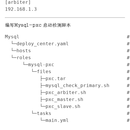
[arbiter]

192.168.1.3
编写Mysql-pxc 启动检测脚本
Mysql                                    
  └─deploy_center.yaml                 
  └─hosts                                
  └─roles                                 
      └─mysql-pxc                         
         └─files                         
            ├─pxc.tar                    
            ├─mysql_check_primary.sh    
            ├─pxc_arbiter.sh             
            ├─pxc_master.sh              
            └─pxc_slave.sh               
         └─tasks                         
            └─main.yml                 