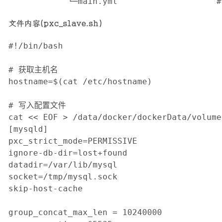
            └─main.yml                 
文件内容(pxc_slave.sh)
#!/bin/bash

# 获取主机名

hostname=$(cat /etc/hostname)

# 写入配置文件

cat << EOF > /data/docker/dockerData/volume
[mysqld]

pxc_strict_mode=PERMISSIVE

ignore-db-dir=lost+found

datadir=/var/lib/mysql

socket=/tmp/mysql.sock

skip-host-cache

group_concat_max_len = 10240000
