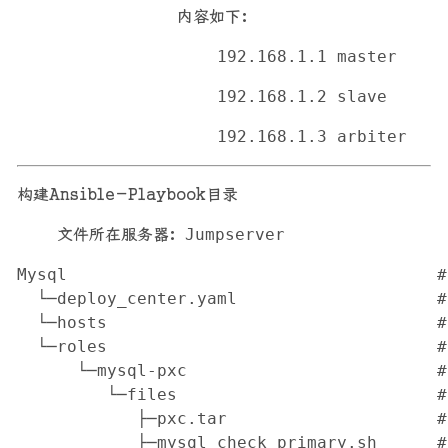
内容如下：
192.168.1.1 master
192.168.1.2 slave
192.168.1.3 arbiter
构建Ansible-Playbook目录
文件所在服务器：
Jumpserver
Mysql                                    
  └─deploy_center.yaml                 
  └─hosts                                
  └─roles                                 
      └─mysql-pxc                         
         └─files                         
            ├─pxc.tar                    
            ├─mysql_check_primary.sh     