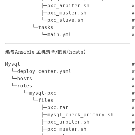
            ├─pxc_arbiter.sh             
            ├─pxc_master.sh              
            └─pxc_slave.sh               
         └─tasks                         
            └─main.yml                 
编写Ansible 主机清单/配置(hosts)
Mysql                                    
  └─deploy_center.yaml                 
  └─hosts                               
  └─roles                                 
      └─mysql-pxc                         
         └─files                         
            ├─pxc.tar                    
            ├─mysql_check_primary.sh     
            ├─pxc_arbiter.sh             
            ├─pxc_master.sh              