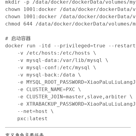
mkdir -p /data/docker/dockerData/volumes/my
chown 1001:docker /data/docker/dockerData/v
chown 1001:docker /data/docker/dockerData/v
chmod 644 /data/docker/dockerData/volumes/m
# 启动容器

docker run -itd --privileged=true --restart
    -v /etc/hosts:/etc/hosts \

    -v mysql-data:/var/lib/mysql \

    -v mysql-conf:/etc/mysql \

    -v mysql-back:/data \

    -e MYSQL_ROOT_PASSWORD=XiaoPaLuLiuLangJi
    -e CLUSTER_NAME=PXC \

    -e CLUSTER_JOIN=master,slave,arbiter \

    -e XTRABACKUP_PASSWORD=XiaoPaLuLiuLangJi
    --net=host \

    pxc:latest
定义角色主要任务