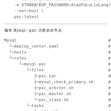
    -e XTRABACKUP_PASSWORD=XiaoPaLuLiuLangJi
    --net=host \

    pxc:latest
编写 Mysql-pxc 次要启动节点
Mysql                                    
  └─deploy_center.yaml                 
  └─hosts                                
  └─roles                                 
      └─mysql-pxc                         
         └─files                         
            ├─pxc.tar                    
            ├─mysql_check_primary.sh     
            ├─pxc_arbiter.sh             
            ├─pxc_master.sh              
            └─pxc_slave.sh              
         └─tasks                         