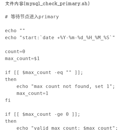
文件内容(mysql_check_primary.sh)
# 等待节点进入primary

echo ""

echo "start:`date +%Y-%m-%d_%H_%M_%S`"

count=0

max_count=$1

if [[ $max_count -eq "" ]];

then

    echo "max count not found, set 1";

    max_count=1

fi

if [[ $max_count -ge 0 ]];

then

    echo "valid max_count: $max_count";
