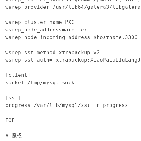
wsrep_provider=/usr/lib64/galera3/libgalera
wsrep_cluster_name=PXC

wsrep_node_address=arbiter

wsrep_node_incoming_address=$hostname:3306

wsrep_sst_method=xtrabackup-v2

wsrep_sst_auth='xtrabackup:XiaoPaLuLiuLangJi
[client]

socket=/tmp/mysql.sock

[sst]

progress=/var/lib/mysql/sst_in_progress

EOF

# 赋权
