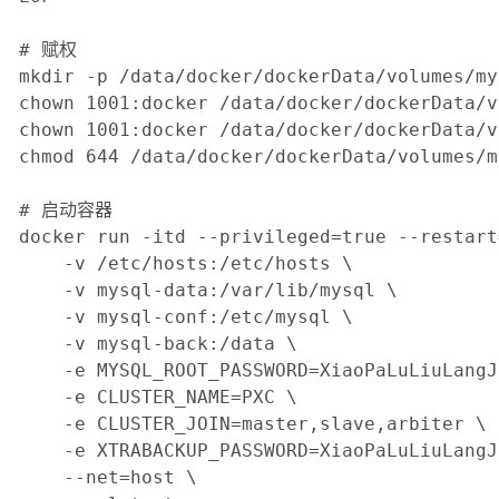
# 赋权

mkdir -p /data/docker/dockerData/volumes/my
chown 1001:docker /data/docker/dockerData/v
chown 1001:docker /data/docker/dockerData/v
chmod 644 /data/docker/dockerData/volumes/m
# 启动容器

docker run -itd --privileged=true --restart
    -v /etc/hosts:/etc/hosts \

    -v mysql-data:/var/lib/mysql \

    -v mysql-conf:/etc/mysql \

    -v mysql-back:/data \

    -e MYSQL_ROOT_PASSWORD=XiaoPaLuLiuLangJi
    -e CLUSTER_NAME=PXC \

    -e CLUSTER_JOIN=master,slave,arbiter \

    -e XTRABACKUP_PASSWORD=XiaoPaLuLiuLangJi
    --net=host \
