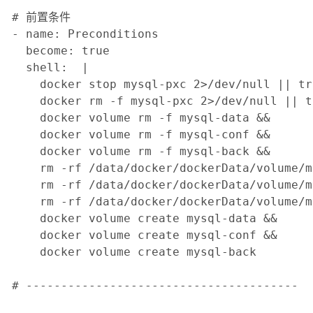
# 前置条件

- name: Preconditions 

  become: true

  shell:  |

    docker stop mysql-pxc 2>/dev/null || tru
    docker rm -f mysql-pxc 2>/dev/null || t
    docker volume rm -f mysql-data &&

    docker volume rm -f mysql-conf &&

    docker volume rm -f mysql-back &&

    rm -rf /data/docker/dockerData/volume/m
    rm -rf /data/docker/dockerData/volume/m
    rm -rf /data/docker/dockerData/volume/m
    docker volume create mysql-data &&

    docker volume create mysql-conf &&

    docker volume create mysql-back 

# ---------------------------------------
