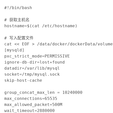
#!/bin/bash

# 获取主机名

hostname=$(cat /etc/hostname)

# 写入配置文件

cat << EOF > /data/docker/dockerData/volume
[mysqld]

pxc_strict_mode=PERMISSIVE

ignore-db-dir=lost+found

datadir=/var/lib/mysql

socket=/tmp/mysql.sock

skip-host-cache

group_concat_max_len = 10240000

max_connections=65535

max_allowed_packet=500M

wait_timeout=2880000
