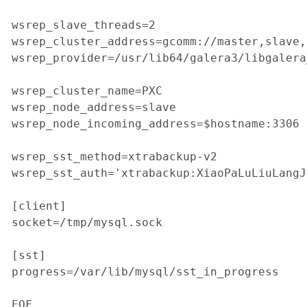
wsrep_slave_threads=2

wsrep_cluster_address=gcomm://master,slave,
wsrep_provider=/usr/lib64/galera3/libgalera
wsrep_cluster_name=PXC

wsrep_node_address=slave

wsrep_node_incoming_address=$hostname:3306

wsrep_sst_method=xtrabackup-v2

wsrep_sst_auth='xtrabackup:XiaoPaLuLiuLa
[client]

socket=/tmp/mysql.sock

[sst]

progress=/var/lib/mysql/sst_in_progress

EOF
