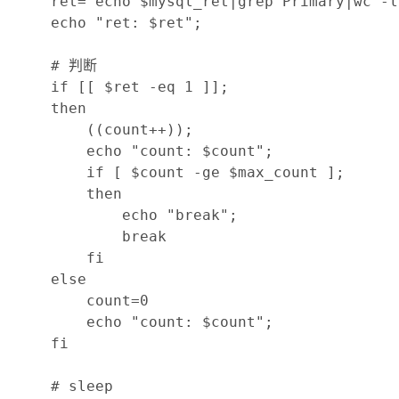
    ret=`echo $mysql_ret|grep Primary|wc -l`
    echo "ret: $ret";

    # 判断

    if [[ $ret -eq 1 ]];

    then

        ((count++));

        echo "count: $count";

        if [ $count -ge $max_count ];

        then

            echo "break";

            break

        fi

    else

        count=0

        echo "count: $count";

    fi

    # sleep
