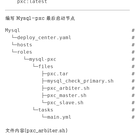
    pxc:latest
编写 Mysql-pxc 最后启动节点
Mysql                                    
  └─deploy_center.yaml                 
  └─hosts                                
  └─roles                                 
      └─mysql-pxc                         
         └─files                         
            ├─pxc.tar                    
            ├─mysql_check_primary.sh     
            ├─pxc_arbiter.sh            
            ├─pxc_master.sh              
            └─pxc_slave.sh               
         └─tasks                         
            └─main.yml                 
文件内容(pxc_arbiter.sh)