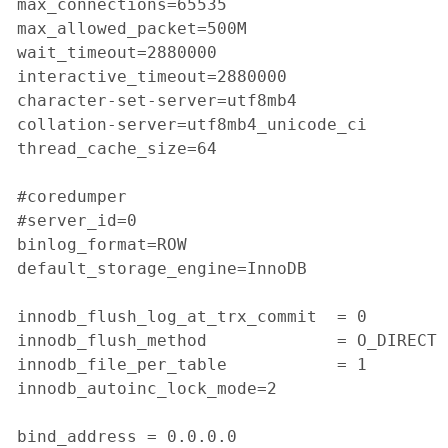
max_connections=65535

max_allowed_packet=500M

wait_timeout=2880000

interactive_timeout=2880000

character-set-server=utf8mb4

collation-server=utf8mb4_unicode_ci

thread_cache_size=64

#coredumper

#server_id=0

binlog_format=ROW

default_storage_engine=InnoDB

innodb_flush_log_at_trx_commit  = 0

innodb_flush_method             = O_DIRECT

innodb_file_per_table           = 1

innodb_autoinc_lock_mode=2

bind_address = 0.0.0.0
