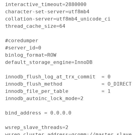
interactive_timeout=2880000

character-set-server=utf8mb4

collation-server=utf8mb4_unicode_ci

thread_cache_size=64

#coredumper

#server_id=0

binlog_format=ROW

default_storage_engine=InnoDB

innodb_flush_log_at_trx_commit  = 0

innodb_flush_method             = O_DIRECT

innodb_file_per_table           = 1

innodb_autoinc_lock_mode=2

bind_address = 0.0.0.0

wsrep_slave_threads=2

wsrep_cluster_address=gcomm://master,slave,