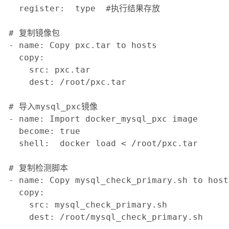
  register:  type  #执行结果存放

# 复制镜像包

- name: Copy pxc.tar to hosts

  copy:

    src: pxc.tar

    dest: /root/pxc.tar

# 导入mysql_pxc镜像

- name: Import docker_mysql_pxc image

  become: true

  shell:  docker load < /root/pxc.tar 

# 复制检测脚本

- name: Copy mysql_check_primary.sh to hosts
  copy:

    src: mysql_check_primary.sh

    dest: /root/mysql_check_primary.sh
