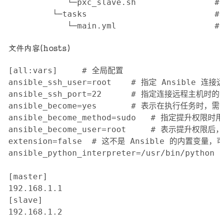
            └─pxc_slave.sh               
         └─tasks                         
            └─main.yml                 
文件内容(hosts)
[all:vars]     # 全局配置 

ansible_ssh_user=root    # 指定 Ansible
ansible_ssh_port=22      # 指定连接远程主机时的
ansible_become=yes       # 表示在执行任务时，
ansible_become_method=sudo   # 指定提升权限时
ansible_become_user=root     # 表示提升
extension=false  # 这不是 Ansible 的内置
ansible_python_interpreter=/usr/bin/py
[master]

192.168.1.1

[slave]

192.168.1.2
