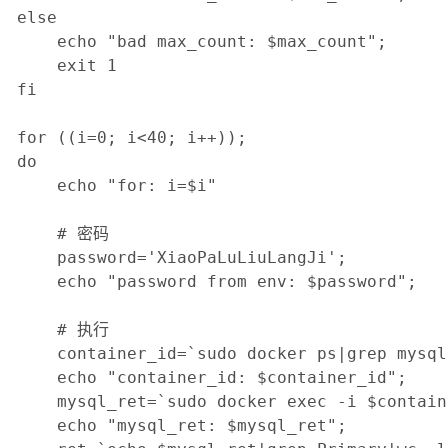
else

    echo "bad max_count: $max_count";

    exit 1

fi

for ((i=0; i<40; i++));

do

    echo "for: i=$i"

    # 密码

    password='XiaoPaLuLiuLangJi';

	echo "password from env: $password";

    # 执行

    container_id=`sudo docker ps|grep mysql
    echo "container_id: $container_id";

    mysql_ret=`sudo docker exec -i $contain
    echo "mysql_ret: $mysql_ret";
