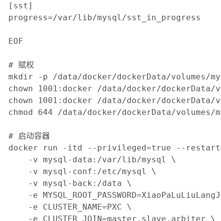
[sst]

progress=/var/lib/mysql/sst_in_progress

EOF

# 赋权

mkdir -p /data/docker/dockerData/volumes/my
chown 1001:docker /data/docker/dockerData/v
chown 1001:docker /data/docker/dockerData/v
chmod 644 /data/docker/dockerData/volumes/m
# 启动容器

docker run -itd --privileged=true --restart
    -v mysql-data:/var/lib/mysql \

    -v mysql-conf:/etc/mysql \

    -v mysql-back:/data \

    -e MYSQL_ROOT_PASSWORD=XiaoPaLuLiuLangJi
    -e CLUSTER_NAME=PXC \

    -e CLUSTER_JOIN=master,slave,arbiter \
