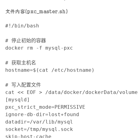
文件内容(pxc_master.sh)
#!/bin/bash

# 停止初始的容器

docker rm -f mysql-pxc

# 获取主机名

hostname=$(cat /etc/hostname)

# 写入配置文件

cat << EOF > /data/docker/dockerData/volume
[mysqld]

pxc_strict_mode=PERMISSIVE

ignore-db-dir=lost+found

datadir=/var/lib/mysql

socket=/tmp/mysql.sock

skip-host-cache
