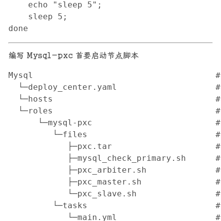
    echo "sleep 5";

    sleep 5;

done
编写 Mysql-pxc 首要启动节点脚本
Mysql                                    
  └─deploy_center.yaml                 
  └─hosts                                
  └─roles                                 
      └─mysql-pxc                         
         └─files                         
            ├─pxc.tar                    
            ├─mysql_check_primary.sh     
            ├─pxc_arbiter.sh             
            ├─pxc_master.sh             
            └─pxc_slave.sh               
         └─tasks                         
            └─main.yml                 