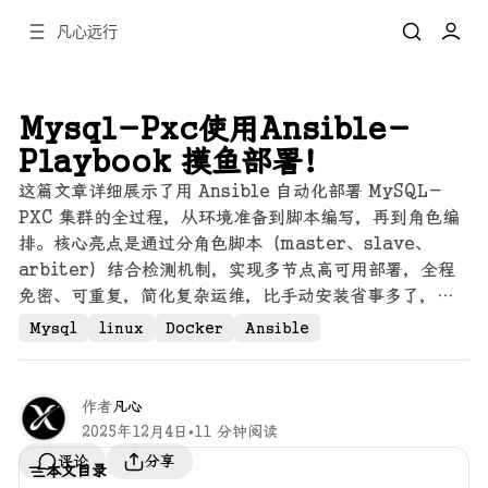
凡心远行
Mysql-Pxc使用Ansible-
Playbook 摸鱼部署！
这篇文章详细展示了用 Ansible 自动化部署 MySQL-
PXC 集群的全过程，从环境准备到脚本编写，再到角色编
排。核心亮点是通过分角色脚本（master、slave、
arbiter）结合检测机制，实现多节点高可用部署，全程
免密、可重复，简化复杂运维，比手动安装省事多了，就
像让“数据库自己长出来”一样。
Mysql
linux
Docker
Ansible
作者
凡心
2025年12月4日
•
11 分钟阅读
分享
评论
本文目录