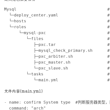
Mysql                                    
  └─deploy_center.yaml                 
  └─hosts                                
  └─roles                                 
      └─mysql-pxc                         
         └─files                         
            ├─pxc.tar                    
            ├─mysql_check_primary.sh     
            ├─pxc_arbiter.sh             
            ├─pxc_master.sh              
            └─pxc_slave.sh               
         └─tasks                         
            └─main.yml                
文件内容(main.yml)
- name: confirm System type  #判断服务器类
  command: "arch"
