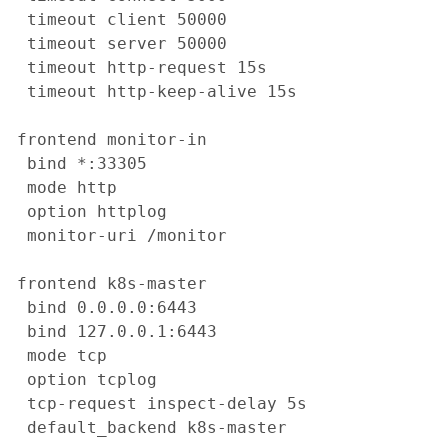
 timeout client 50000

 timeout server 50000

 timeout http-request 15s

 timeout http-keep-alive 15s

frontend monitor-in

 bind *:33305

 mode http

 option httplog

 monitor-uri /monitor

frontend k8s-master

 bind 0.0.0.0:6443

 bind 127.0.0.1:6443

 mode tcp

 option tcplog

 tcp-request inspect-delay 5s

 default_backend k8s-master
