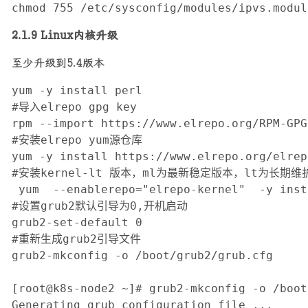
chmod 755 /etc/sysconfig/modules/ipvs.modul
2.1.9 Linux内核升级
至少升级到5.4版本
yum -y install perl

#导入elrepo gpg key

rpm --import https://www.elrepo.org/RPM-GPG
#安装elrepo yum源仓库

yum -y install https://www.elrepo.org/elrep
#安装kernel-lt 版本，ml为最新稳定版本，lt为长期维护
 yum  --enablerepo="elrepo-kernel"  -y inst
#设置grub2默认引导为0,开机启动

grub2-set-default 0

#重新生成grub2引导文件

grub2-mkconfig -o /boot/grub2/grub.cfg

[root@k8s-node2 ~]# grub2-mkconfig -o /boot
Generating grub configuration file ...
