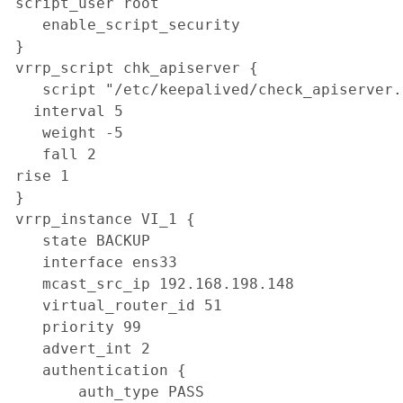
script_user root

   enable_script_security

}

vrrp_script chk_apiserver {

   script "/etc/keepalived/check_apiserver.s
  interval 5

   weight -5

   fall 2 

rise 1

}

vrrp_instance VI_1 {

   state BACKUP

   interface ens33

   mcast_src_ip 192.168.198.148

   virtual_router_id 51

   priority 99

   advert_int 2

   authentication {

       auth_type PASS
