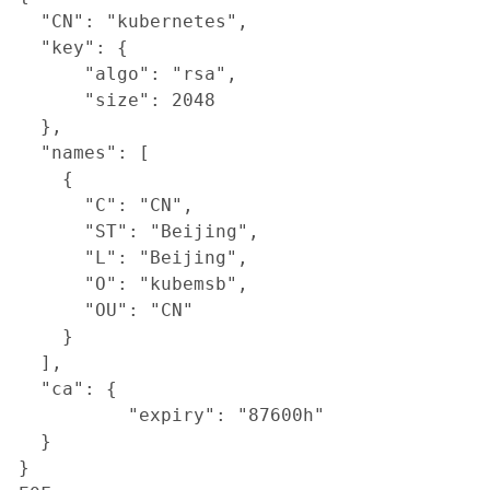
  "CN": "kubernetes",

  "key": {

      "algo": "rsa",

      "size": 2048

  },

  "names": [

    {

      "C": "CN",

      "ST": "Beijing",

      "L": "Beijing",

      "O": "kubemsb",

      "OU": "CN"

    }

  ],

  "ca": {

          "expiry": "87600h"

  }

}
