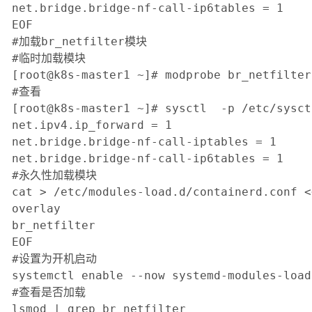
net.bridge.bridge-nf-call-ip6tables = 1

EOF

#加载br_netfilter模块

#临时加载模块

[root@k8s-master1 ~]# modprobe br_netfilter

#查看

[root@k8s-master1 ~]# sysctl  -p /etc/sysct
net.ipv4.ip_forward = 1

net.bridge.bridge-nf-call-iptables = 1

net.bridge.bridge-nf-call-ip6tables = 1

#永久性加载模块

cat > /etc/modules-load.d/containerd.conf <<
overlay

br_netfilter

EOF

#设置为开机启动

systemctl enable --now systemd-modules-load
#查看是否加载

lsmod | grep br_netfilter
