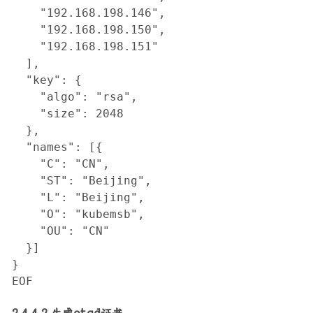
    "192.168.198.146",

    "192.168.198.150",

    "192.168.198.151"

  ],

  "key": {

    "algo": "rsa",

    "size": 2048

  },

  "names": [{

    "C": "CN",

    "ST": "Beijing",

    "L": "Beijing",

    "O": "kubemsb",

    "OU": "CN"

  }]

}

EOF