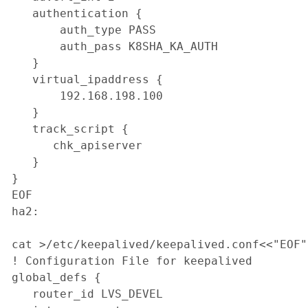
   authentication {

       auth_type PASS

       auth_pass K8SHA_KA_AUTH

   }

   virtual_ipaddress {

       192.168.198.100

   }

   track_script {

      chk_apiserver

   }

}

EOF

ha2:

cat >/etc/keepalived/keepalived.conf<<"EOF"

! Configuration File for keepalived

global_defs {

   router_id LVS_DEVEL
