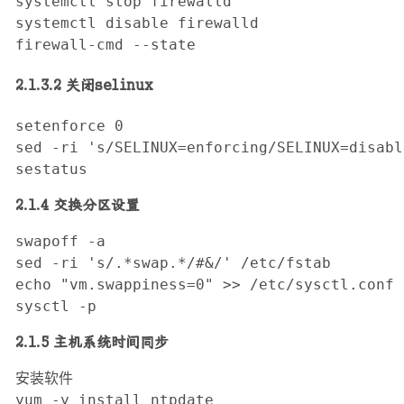
systemctl stop firewalld

systemctl disable firewalld

firewall-cmd --state
2.1.3.2 关闭selinux
setenforce 0

sed -ri 's/SELINUX=enforcing/SELINUX=disabl
sestatus
2.1.4 交换分区设置
swapoff -a

sed -ri 's/.*swap.*/#&/' /etc/fstab

echo "vm.swappiness=0" >> /etc/sysctl.conf

sysctl -p
2.1.5 主机系统时间同步
安装软件

yum -y install ntpdate
