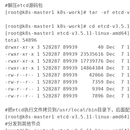
#解压etcd源码包

[root@k8s-master1 k8s-work]# tar -xf etcd-v
[root@k8s-master1 k8s-work]# cd etcd-v3.5.1
[root@k8s-master1 etcd-v3.5.11-linux-amd64]#
total 54896

drwxr-xr-x 3 528287 89939       40 Dec  7 1
-rwxr-xr-x 1 528287 89939 23535616 Dec  7 1
-rwxr-xr-x 1 528287 89939 17739776 Dec  7 1
-rwxr-xr-x 1 528287 89939 14864384 Dec  7 1
-rw-r--r-- 1 528287 89939    42066 Dec  7 1
-rw-r--r-- 1 528287 89939     7359 Dec  7 1
-rw-r--r-- 1 528287 89939     9394 Dec  7 1
-rw-r--r-- 1 528287 89939     7896 Dec  7 1
#把etcd执行文件拷贝到/usr/local/bin目录下，后
[root@k8s-master1 etcd-v3.5.11-linux-amd64]
#分发到其他节点
