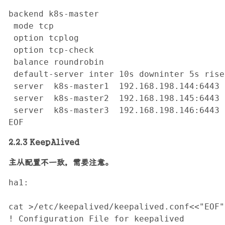
backend k8s-master

 mode tcp

 option tcplog

 option tcp-check

 balance roundrobin

 default-server inter 10s downinter 5s rise
 server  k8s-master1  192.168.198.144:6443 c
 server  k8s-master2  192.168.198.145:6443 c
 server  k8s-master3  192.168.198.146:6443 c
EOF
2.2.3 KeepAlived
主从配置不一致，需要注意。
ha1:

cat >/etc/keepalived/keepalived.conf<<"EOF"

! Configuration File for keepalived
