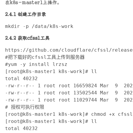
在k8s-master1上操作。
2.4.1 创建工作目录
mkdir -p /data/k8s-work
2.4.2 获取cfssl工具
https://github.com/cloudflare/cfssl/releases
#把下载好的cfssl工具上传到服务器

#yum -y install lrzsz

[root@k8s-master1 k8s-work]# ll

total 40232

-rw-r--r-- 1 root root 16659824 Mar  9  202
-rw-r--r-- 1 root root 13502544 Mar  9  202
-rw-r--r-- 1 root root 11029744 Mar  9  202
# 授权可执行权限

[root@k8s-master1 k8s-work]# chmod +x cfssl*
[root@k8s-master1 k8s-work]# ll

total 40232
