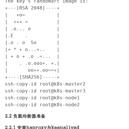
The key's randomart image is:

+---[RSA 2048]----+

|   +o=           |

|  +++ =          |

| .o... o         |

|.E    .          |

|.o . o  So       |

|+ * + o...+..    |

| + o + .o .=...  |

|    . .o.ooo+. +.|

|       oo++.oo==+|

+----[SHA256]-----+

ssh-copy-id root@k8s-master2

ssh-copy-id root@k8s-master3

ssh-copy-id root@k8s-node1

ssh-copy-id root@k8s-node2
2.2 负载均衡器准备
2.2.1 安装haproxy与keepalived