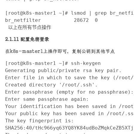
[root@k8s-master1 ~]# lsmod | grep br_netfil
br_netfilter           28672  0

 以上在所有节点操作
2.1.11 配置免密登录
在k8s-master1上操作即可，复制公钥到其他节点
[root@k8s-master1 ~]# ssh-keygen

Generating public/private rsa key pair.

Enter file in which to save the key (/root/
Created directory '/root/.ssh'.

Enter passphrase (empty for no passphrase): 
Enter same passphrase again: 

Your identification has been saved in /root
Your public key has been saved in /root/.ss
The key fingerprint is:

SHA256:40/tHc966yq63YQ8YK84udBoZMqkCeZB5XTj