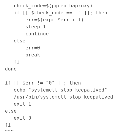
   check_code=$(pgrep haproxy)

   if [[ $check_code == "" ]]; then

       err=$(expr $err + 1)

       sleep 1

       continue

   else

       err=0

       break

   fi

done

if [[ $err != "0" ]]; then

   echo "systemctl stop keepalived"

   /usr/bin/systemctl stop keepalived

   exit 1

else

   exit 0

fi
