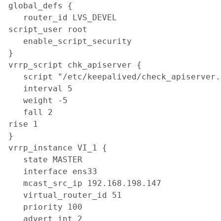
global_defs {

   router_id LVS_DEVEL

script_user root

   enable_script_security

}

vrrp_script chk_apiserver {

   script "/etc/keepalived/check_apiserver.s
   interval 5

   weight -5

   fall 2 

rise 1

}

vrrp_instance VI_1 {

   state MASTER

   interface ens33

   mcast_src_ip 192.168.198.147

   virtual_router_id 51

   priority 100

   advert_int 2
