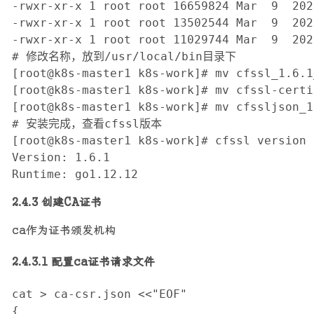
-rwxr-xr-x 1 root root 16659824 Mar  9  202
-rwxr-xr-x 1 root root 13502544 Mar  9  202
-rwxr-xr-x 1 root root 11029744 Mar  9  202
# 修改名称，放到/usr/local/bin目录下

[root@k8s-master1 k8s-work]# mv cfssl_1.6.1
[root@k8s-master1 k8s-work]# mv cfssl-certi
[root@k8s-master1 k8s-work]# mv cfssljson_1
# 安装完成，查看cfssl版本

[root@k8s-master1 k8s-work]# cfssl version

Version: 1.6.1

Runtime: go1.12.12
2.4.3 创建CA证书
ca作为证书颁发机构
2.4.3.1 配置ca证书请求文件
cat > ca-csr.json <<"EOF"

{
