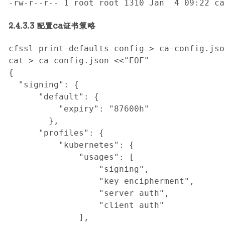
-rw-r--r-- 1 root root 1310 Jan  4 09:22 ca
2.4.3.3 配置ca证书策略
cfssl print-defaults config > ca-config.json
cat > ca-config.json <<"EOF"

{

  "signing": {

      "default": {

          "expiry": "87600h"

        },

      "profiles": {

          "kubernetes": {

              "usages": [

                  "signing",

                  "key encipherment",

                  "server auth",

                  "client auth"

              ],
