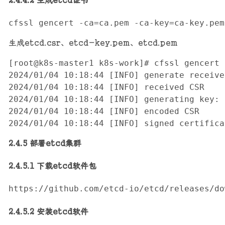
2.4.4.2 生成etcd证书
cfssl gencert -ca=ca.pem -ca-key=ca-key.pem
生成etcd.csr、etcd-key.pem、etcd.pem
[root@k8s-master1 k8s-work]# cfssl gencert 
2024/01/04 10:18:44 [INFO] generate receive
2024/01/04 10:18:44 [INFO] received CSR

2024/01/04 10:18:44 [INFO] generating key: 
2024/01/04 10:18:44 [INFO] encoded CSR

2024/01/04 10:18:44 [INFO] signed certifica
2.4.5 部署etcd集群
2.4.5.1 下载etcd软件包
https://github.com/etcd-io/etcd/releases/do
2.4.5.2 安装etcd软件