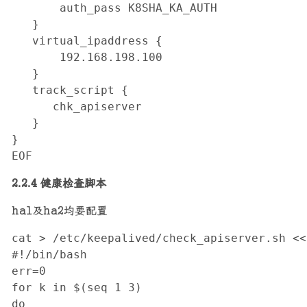
       auth_pass K8SHA_KA_AUTH

   }

   virtual_ipaddress {

       192.168.198.100

   }

   track_script {

      chk_apiserver

   }

}

EOF
2.2.4 健康检查脚本
ha1及ha2均要配置
cat > /etc/keepalived/check_apiserver.sh <<"
#!/bin/bash

err=0

for k in $(seq 1 3)

do
