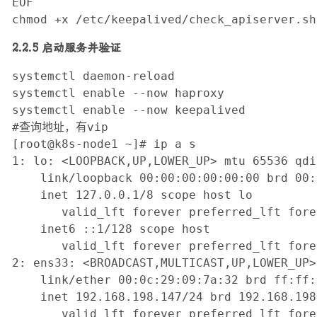
EOF

chmod +x /etc/keepalived/check_apiserver.sh
2.2.5 启动服务并验证
systemctl daemon-reload

systemctl enable --now haproxy

systemctl enable --now keepalived

#查询地址，有vip

[root@k8s-node1 ~]# ip a s

1: lo: <LOOPBACK,UP,LOWER_UP> mtu 65536 qdi
    link/loopback 00:00:00:00:00:00 brd 00:
    inet 127.0.0.1/8 scope host lo

       valid_lft forever preferred_lft forev
    inet6 ::1/128 scope host 

       valid_lft forever preferred_lft forev
2: ens33: <BROADCAST,MULTICAST,UP,LOWER_UP>
    link/ether 00:0c:29:09:7a:32 brd ff:ff:
    inet 192.168.198.147/24 brd 192.168.198
       valid_lft forever preferred_lft forev