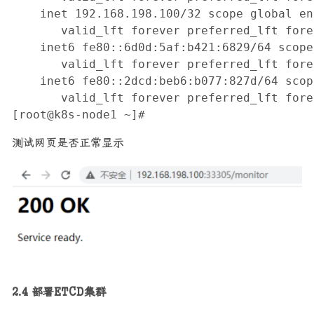
    inet 192.168.198.100/32 scope global ens
       valid_lft forever preferred_lft forev
    inet6 fe80::6d0d:5af:b421:6829/64 scope
       valid_lft forever preferred_lft forev
    inet6 fe80::2dcd:beb6:b077:827d/64 scop
       valid_lft forever preferred_lft forev
[root@k8s-node1 ~]# 
测试网页是否正常显示
2.4 部署ETCD集群