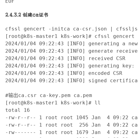
EOF
2.4.3.2 创建ca证书
cfssl gencert -initca ca-csr.json | cfssljs
[root@k8s-master1 k8s-work]# cfssl gencert 
2024/01/04 09:22:43 [INFO] generating a new
2024/01/04 09:22:43 [INFO] generate receive
2024/01/04 09:22:43 [INFO] received CSR

2024/01/04 09:22:43 [INFO] generating key: 
2024/01/04 09:22:43 [INFO] encoded CSR

2024/01/04 09:22:43 [INFO] signed certifica
#输出ca.csr ca-key.pem ca.pem

[root@k8s-master1 k8s-work]# ll

total 16

-rw-r--r-- 1 root root 1045 Jan  4 09:22 ca.
-rw-r--r-- 1 root root  256 Jan  4 09:22 ca
-rw------- 1 root root 1679 Jan  4 09:22 ca