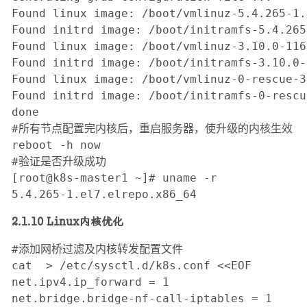
Found linux image: /boot/vmlinuz-5.4.265-1.
Found initrd image: /boot/initramfs-5.4.265
Found linux image: /boot/vmlinuz-3.10.0-116
Found initrd image: /boot/initramfs-3.10.0-
Found linux image: /boot/vmlinuz-0-rescue-3
Found initrd image: /boot/initramfs-0-rescu
done

#所有节点配置完内核后，重启服务器，使升级的内核生效

reboot -h now

#验证是否升级成功

[root@k8s-master1 ~]# uname -r

5.4.265-1.el7.elrepo.x86_64
2.1.10 Linux内核优化
#添加网桥过滤及内核转发配置文件

cat  > /etc/sysctl.d/k8s.conf <<EOF

net.ipv4.ip_forward = 1

net.bridge.bridge-nf-call-iptables = 1
