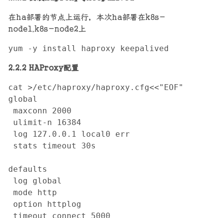
在ha部署的节点上运行，本次ha部署在k8s-
node1,k8s-node2上
yum -y install haproxy keepalived
2.2.2 HAProxy配置
cat >/etc/haproxy/haproxy.cfg<<"EOF"

global

 maxconn 2000

 ulimit-n 16384

 log 127.0.0.1 local0 err

 stats timeout 30s

defaults

 log global

 mode http

 option httplog

 timeout connect 5000
